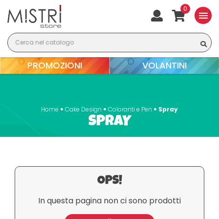
0
menu
PROMOZIONI
VOLANTINI
Home
Cake Design
Coloranti e Pen
Spray
SPRAY
OPS!
In questa pagina non ci sono prodotti