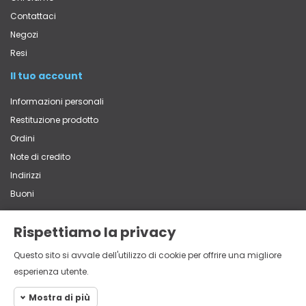
Contattaci
Negozi
Resi
Il tuo account
Informazioni personali
Restituzione prodotto
Ordini
Note di credito
Indirizzi
Buoni
Rispettiamo la privacy
Contatti
Questo sito si avvale dell'utilizzo di cookie per offrire una migliore
Via Vittorio Veneto, 65 - 22060 Carugo (CO)
esperienza utente.
+39 031 762839
multistore@mistri.it
Mostra di più