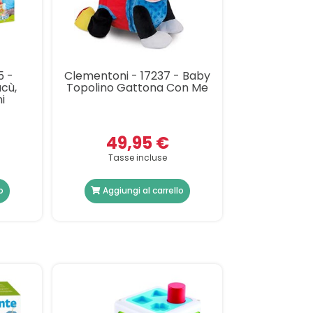
5 -
Clementoni - 17237 - Baby
ucù,
Topolino Gattona Con Me
i
49,95 €
Tasse incluse
o
Aggiungi al carrello