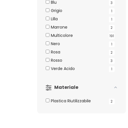
Blu
3
Grigio
1
Lilla
1
Marrone
2
Multicolore
191
Nero
1
Rosa
2
Rosso
3
Verde Acido
1
Materiale
Plastica Riutilizzabile
2