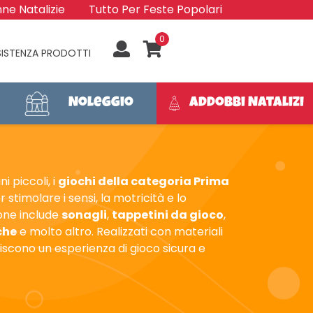
ne Natalizie
Tutto Per Feste Popolari
0
SISTENZA PRODOTTI
Noleggio
Addobbi Natalizi
i piccoli, i
giochi della categoria Prima
stimolare i sensi, la motricità e lo
ione include
sonagli
,
tappetini da gioco
,
che
e molto altro. Realizzati con materiali
ntiscono un esperienza di gioco sicura e