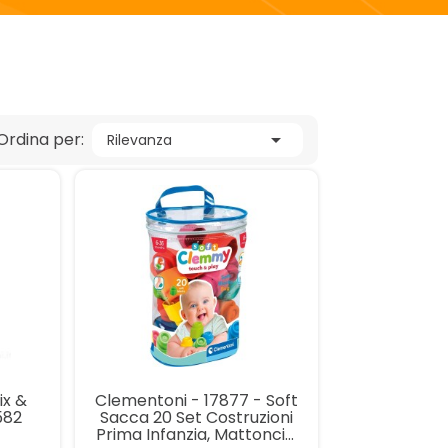
Ordina per:

Rilevanza
ix &
Clementoni - 17877 - Soft
582
Sacca 20 Set Costruzioni
Prima Infanzia, Mattoncini