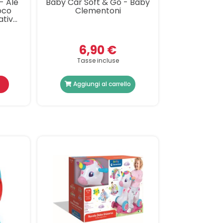
- Ale
Baby Car Soft & Go - Baby
oco
Clementoni
ativo
tivo,
glese,
6,90 €
Tasse incluse
Aggiungi al carrello