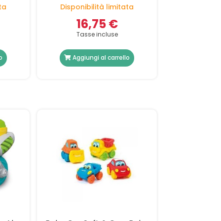
Morbidi Clemmy, Blocchi
ta
Disponibilità limitata
Bambini 6 Mesi
16,75 €
Tasse incluse
o
Aggiungi al carrello