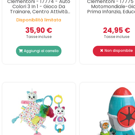
Clementoni - 17774 - Auto
Clementoni - 17775 
Colori 3 In 1 - Gioco Da
Motomondiale-Gi
Trainare, Centro Attività
Prima Infanzia, Educ
Educativo Parlante Ed
Elettronico, Interat
Disponibilità limitata
Inserimento Forme
Parlante Italiano E In
Gio
35,90 €
24,95 €
Tasse incluse
Tasse incluse
Non disponibile
Aggiungi al carrello