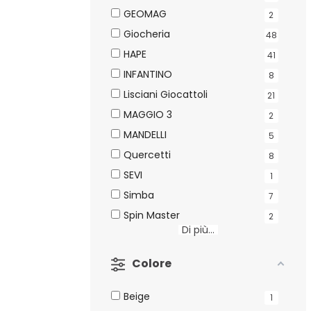
GEOMAG
2
Giocheria
48
HAPE
41
INFANTINO
8
Lisciani Giocattoli
21
MAGGIO 3
2
MANDELLI
5
Quercetti
8
SEVI
1
Simba
7
Spin Master
2
Di più...
Colore
Beige
1