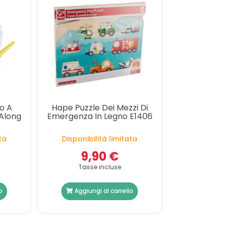
o A
Hape Puzzle Dei Mezzi Di
 Along
Emergenza In Legno E1406
ta
Disponibilità limitata
9,90 €
Tasse incluse
o
Aggiungi al carrello