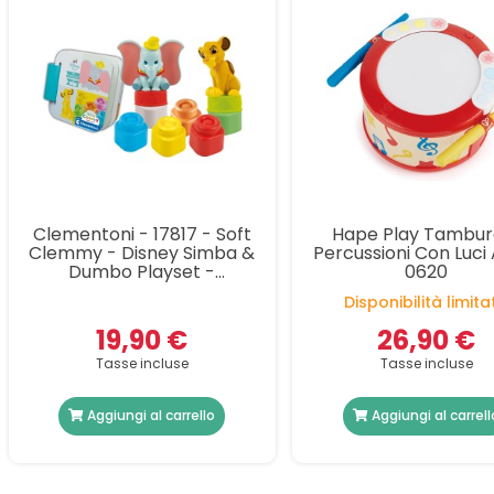
Clementoni - 17817 - Soft
Hape Play Tambur
Clemmy - Disney Simba &
Percussioni Con Luci
Dumbo Playset -
0620
Costruzioni Prima Infanzia,
Disponibilità limita
Mattoncini Morbidi
Clemmy
19,90 €
26,90 €
Tasse incluse
Tasse incluse
Aggiungi al carrello
Aggiungi al carrell