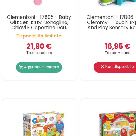
Clementoni - 17805 - Baby
Clementoni - 17806 -
Gift Set-Kitty-Sonaglino,
Clemmy - Touch, Ex
Chiavi E Copertina Dou,
And Play Sensory Ro
Regalo Per Nascita, Gioco
Razzo Con Mattonc
Disponibilità limitata
Neonato 0 Mesi
Morbidi E Personaggi
Costr
21,90 €
16,95 €
Tasse incluse
Tasse incluse
Non disponibile
Aggiungi al carrello