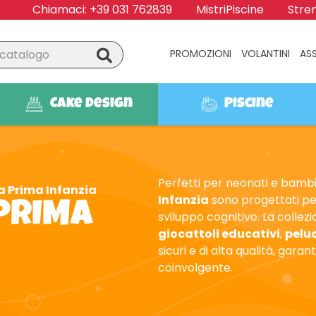
Chiamaci:
+39 031 762839
MistriPiscine
Stren
PROMOZIONI
VOLANTINI
AS
Cake Design
Piscine
Perfetti per neonati e bambin
la Prima Infanzia
Infanzia
sono progettati per 
 PRIMA
sviluppo cognitivo. La collez
giocattoli educativi
,
pelu
sicuri e di alta qualità, gara
coinvolgente.