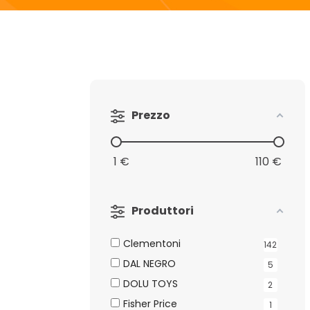
Prezzo
1
€
110
€
Produttori
Clementoni
142
DAL NEGRO
5
DOLU TOYS
2
Fisher Price
1