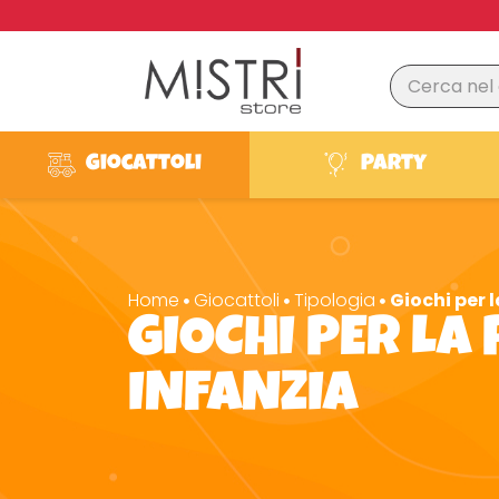
Giocattoli
Party
Home
Giocattoli
Tipologia
Giochi per 
GIOCHI PER LA
INFANZIA