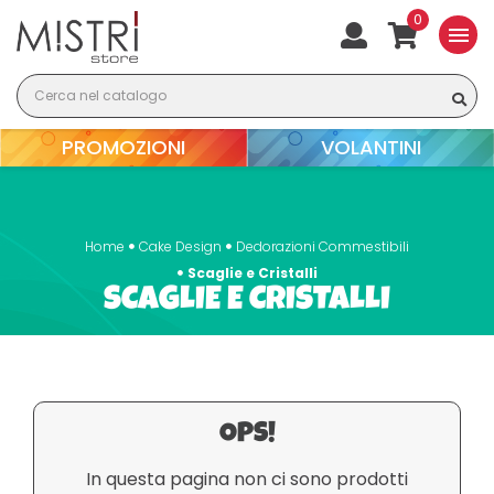
0
menu
PROMOZIONI
VOLANTINI
Home
Cake Design
Dedorazioni Commestibili
Scaglie e Cristalli
SCAGLIE E CRISTALLI
OPS!
In questa pagina non ci sono prodotti