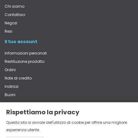
Chi siamo
Contattaci
Negozi
Resi
Il tuo account
Informazioni personali
Restituzione prodotto
Ordini
Note di credito
Indirizzi
Buoni
Rispettiamo la privacy
Contatti
Questo sito si avvale dell'utilizzo di cookie per offrire una migliore
Via Vittorio Veneto, 65 - 22060 Carugo (CO)
esperienza utente.
+39 031 762839