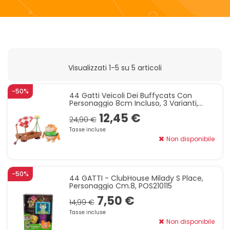
realizzato con materiali di alta qualità,
garantendo sicurezza e durabilità.
Visualizzati 1-5 su 5 articoli
-50%
44 Gatti Veicoli Dei Buffycats Con
Personaggio 8cm Incluso, 3 Varianti,
Venduti Singolarmente, Dai 3 Anni
12,45 €
24,90 €
Tasse incluse
Non disponibile
-50%
44 GATTI - ClubHouse Milady S Place,
Personaggio Cm.8, POS210115
7,50 €
14,99 €
Tasse incluse
Non disponibile