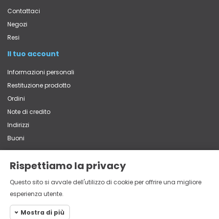
Contattaci
Negozi
Resi
Il tuo account
Informazioni personali
Restituzione prodotto
Ordini
Note di credito
Indirizzi
Buoni
Rispettiamo la privacy
Contatti
Questo sito si avvale dell'utilizzo di cookie per offrire una migliore
Via Vittorio Veneto, 65 - 22060 Carugo (CO)
esperienza utente.
+39 031 762839
multistore@mistri.it
Mostra di più