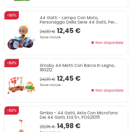
-50%
44 Gatti - Lampo Con Moto,
Personaggio Della Serie 44 Gatti, Per
Bambini Dai 3+, Multicolore, POS210116
12,45 €
24,90 €
Tasse incluse
Non disponibile
-50%
Smoby 44 Metti Con Barca In Legno,
180212
12,45 €
24,90 €
Tasse incluse
Non disponibile
-50%
Simba - 44 Gatti, Asta Con Microfono
Dei 44 Gatti, Età 5+, POS210111
14,98 €
29,95 €