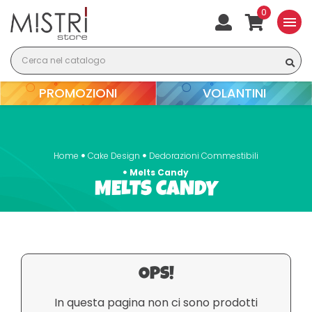
0
menu
PROMOZIONI
VOLANTINI
Home
Cake Design
Dedorazioni Commestibili
Melts Candy
MELTS CANDY
OPS!
In questa pagina non ci sono prodotti