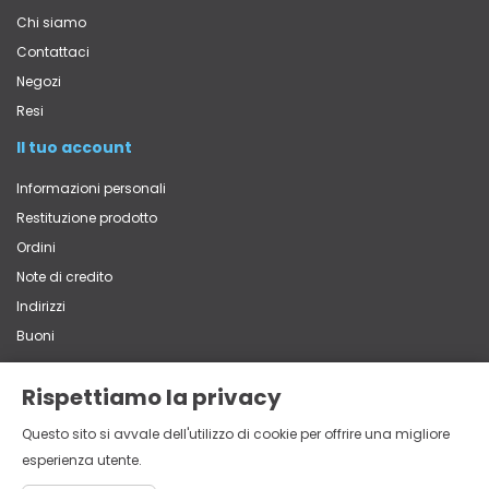
Chi siamo
Contattaci
Negozi
Resi
Il tuo account
Informazioni personali
Restituzione prodotto
Ordini
Note di credito
Indirizzi
Buoni
Rispettiamo la privacy
Contatti
Questo sito si avvale dell'utilizzo di cookie per offrire una migliore
Via Vittorio Veneto, 65 - 22060 Carugo (CO)
esperienza utente.
+39 031 762839