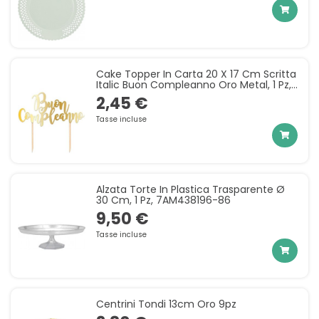
Cake Topper In Carta 20 X 17 Cm Scritta
Italic Buon Compleanno Oro Metal, 1 Pz,
DI74430
2,45 €
Tasse incluse
Alzata Torte In Plastica Trasparente Ø
30 Cm, 1 Pz, 7AM438196-86
9,50 €
Tasse incluse
Centrini Tondi 13cm Oro 9pz