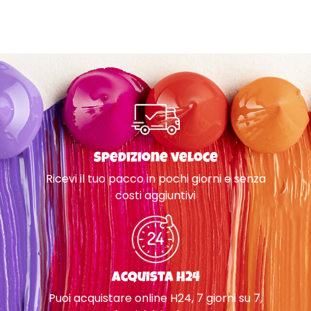
Spedizione veloce
Ricevi il tuo pacco in pochi giorni e senza
costi aggiuntivi
Acquista H24
Puoi acquistare online H24, 7 giorni su 7,