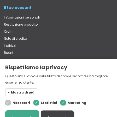
Il tuo account
Informazioni personali
Restituzione prodotto
Ordini
Note di credito
Indirizzi
Buoni
Rispettiamo la privacy
Contatti
Questo sito si avvale dell'utilizzo di cookie per offrire una migliore
Via Vittorio Veneto, 65 - 22060 Carugo (CO)
esperienza utente.
+39 031 762839
multistore@mistri.it
Mostra di più
Necessari
Statistici
Marketing
Cookie necessari
Necessari
I Cookie Necessari aiutano il sito web
Cookie
© 2026 - Mistri GDC Srl - P.iva 01893770139 - Via Vittorio Veneto,