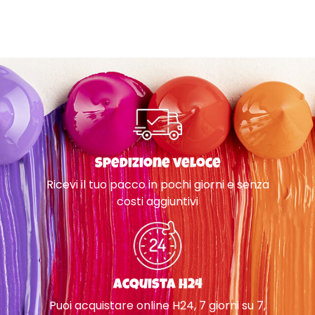
Spedizione veloce
Ricevi il tuo pacco in pochi giorni e senza
costi aggiuntivi
Acquista H24
Puoi acquistare online H24, 7 giorni su 7,