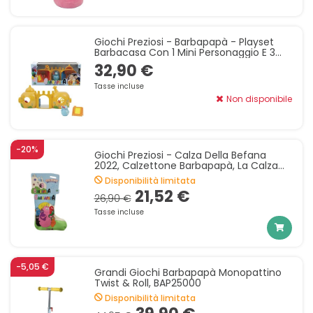
Giochi Preziosi - Barbapapà - Playset
Barbacasa Con 1 Mini Personaggio E 3
Ambientazioni Di Gioco, Con Accessori E
32,90 €
Funzioni, Per
Tasse incluse
Non disponibile
-20%
Giochi Preziosi - Calza Della Befana
2022, Calzettone Barbapapà, La Calza
Della Befana Con Tante Sorprese Della
Disponibilità limitata
Famiglia Più Col
21,52 €
26,90 €
Tasse incluse
-5,05 €
Grandi Giochi Barbapapà Monopattino
Twist & Roll, BAP25000
Disponibilità limitata