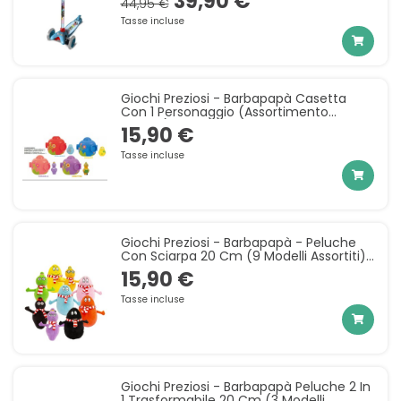
39,90 €
44,95 €
Tasse incluse
Giochi Preziosi - Barbapapà Casetta
Con 1 Personaggio (assortimento
Modelli) - BAP42000
15,90 €
Tasse incluse
Giochi Preziosi - Barbapapà - Peluche
Con Sciarpa 20 Cm (9 Modelli Assortiti)
- BAP43000
15,90 €
Tasse incluse
Giochi Preziosi - Barbapapà Peluche 2 In
1 Trasformabile 20 Cm (3 Modelli