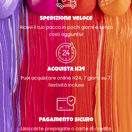
Spedizione veloce
Ricevi il tuo pacco in pochi giorni e senza
costi aggiuntivi
Acquista H24
Puoi acquistare online H24, 7 giorni su 7,
festività incluse
Pagamento sicuro
Usa carte prepagate o carte di credito