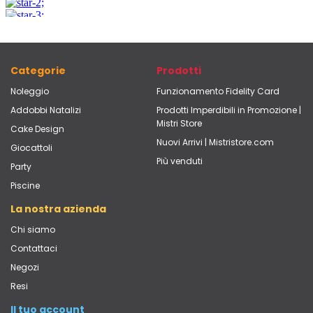
Categorie
Prodotti
Noleggio
Funzionamento Fidelity Card
Addobbi Natalizi
Prodotti Imperdibili in Promozione |
Mistri Store
Cake Design
Nuovi Arrivi | Mistristore.com
Giocattoli
Più venduti
Party
Piscine
La nostra azienda
Chi siamo
Contattaci
Negozi
Resi
Il tuo account