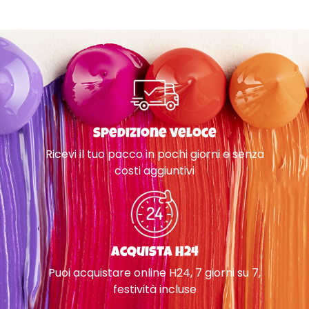
Spedizione veloce
Ricevi il tuo pacco in pochi giorni e senza
costi aggiuntivi
Acquista H24
Puoi acquistare online H24, 7 giorni su 7,
festività incluse