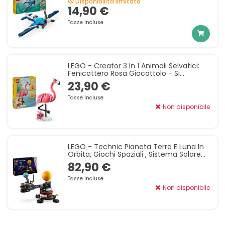
Disponibilità limitata
Jet Con
14,90 €
Tasse incluse
LEGO - Creator 3 In 1 Animali Selvatici:
Fenicottero Rosa Giocattolo - Si
Trasforma In Uccello Cacatua O In
23,90 €
Axolotl - Animali Da
Tasse incluse
Non disponibile
LEGO - Technic Pianeta Terra E Luna In
Orbita, Giochi Spaziali , Sistema Solare
Giocattolo Da Costruire Con Pianeti,
82,90 €
Sole E Funz
Tasse incluse
Non disponibile