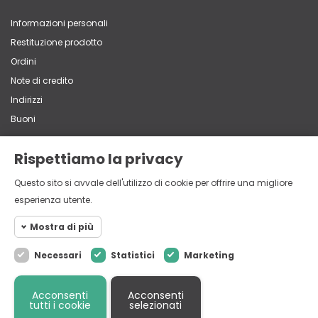
Informazioni personali
Restituzione prodotto
Ordini
Note di credito
Indirizzi
Buoni
Rispettiamo la privacy
Contatti
Questo sito si avvale dell'utilizzo di cookie per offrire una migliore
Via Vittorio Veneto, 65 - 22060 Carugo (CO)
esperienza utente.
+39 031 762839
multistore@mistri.it
Mostra di più
Necessari
Statistici
Marketing
Cookie necessari
Necessari
I Cookie Necessari aiutano il sito web
Cookie
© 2026 - Mistri GDC Srl - P.iva 01893770139 - Via Vittorio Veneto,
Acconsenti
Acconsenti
statistici
65 22060 Carugo (CO)
ad essere utilizzabile dal visitatore e
tutti i cookie
selezionati
Design and Powered by
Due Elle Web Agency