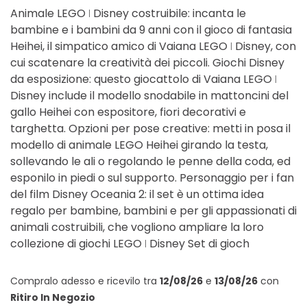
Animale LEGO ǀ Disney costruibile: incanta le
bambine e i bambini da 9 anni con il gioco di fantasia
Heihei, il simpatico amico di Vaiana LEGO ǀ Disney, con
cui scatenare la creatività dei piccoli. Giochi Disney
da esposizione: questo giocattolo di Vaiana LEGO ǀ
Disney include il modello snodabile in mattoncini del
gallo Heihei con espositore, fiori decorativi e
targhetta. Opzioni per pose creative: metti in posa il
modello di animale LEGO Heihei girando la testa,
sollevando le ali o regolando le penne della coda, ed
esponilo in piedi o sul supporto. Personaggio per i fan
del film Disney Oceania 2: il set è un ottima idea
regalo per bambine, bambini e per gli appassionati di
animali costruibili, che vogliono ampliare la loro
collezione di giochi LEGO ǀ Disney Set di gioch
Compralo adesso
e ricevilo
tra
12/08/26
e
13/08/26
con
Ritiro In Negozio