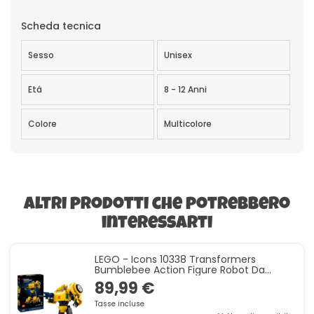
Scheda tecnica
Sesso
Unisex
Etá
8 - 12 Anni
Colore
Multicolore
Altri prodotti che potrebbero
interessarti
LEGO - Icons 10338 Transformers
Bumblebee Action Figure Robot Da
Collezione, Kit Modellismo A Tema
89,99 €
Cinematografico Convertibile
Tasse incluse