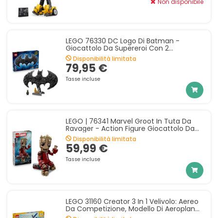
Non disponibile
LEGO 76330 DC Logo Di Batman -
Giocattolo Da Supereroi Con 2
Minifigure Da Collezione - Decorazione
Disponibilità limitata
Da Parete 3D Fai Da Te O Da
79,95 €
Tasse incluse
LEGO | 76341 Marvel Groot In Tuta Da
Ravager - Action Figure Giocattolo Da
Collezione Per Supereroi - Decorazione
Disponibilità limitata
Per Camera Da
59,99 €
Tasse incluse
LEGO 31160 Creator 3 In 1 Velivolo: Aereo
Da Competizione, Modello Di Aeroplano
Giocattolo Trasformabile In Elicottero E